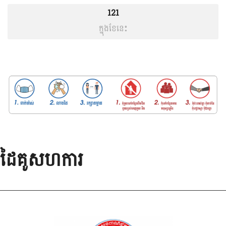
កម្ម​អឺរ៉ុប​នៅ​កម្ពុជា​ ពិធី​បេីកសន្និសីទរួម​ស្តីពី​កម្មសិទ្ធិ​បញ្ញា​ ក្រោមប្រធាន​បទ​ ការ​ទទួល​ស្គាល់​សុពលភាព​
121
ប្រកាសនីយបត្រ​តក្កកម្ម​អឺរ៉ុប​នៅ​កម្ពុជា​...
ក្នុងខែនេះ
31
សីហា
2021
ដៃគូសហការ