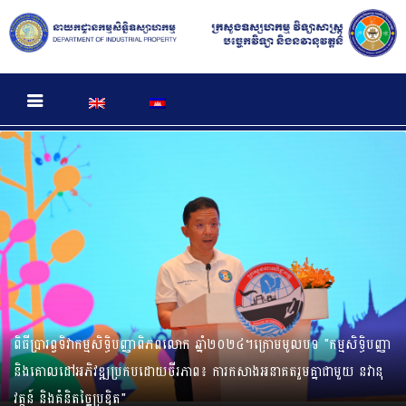
មូលដ្ឋានទិន្នន័យប្រកាសនីយបត្រតក្កកម្ម គំនូរឧស្សាហកម្មកម្ពុជា (Cambodia
Patent Design Database) ត្រូវបានដាក់ឱ្យដំណើរការ