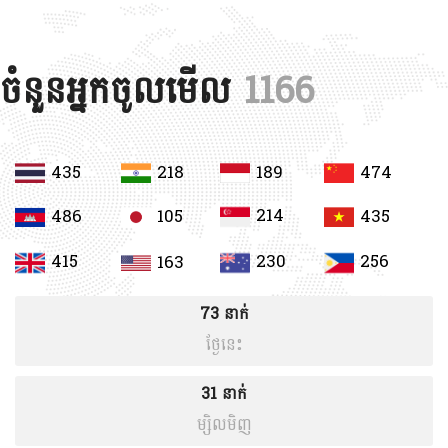
ចំនួនអ្នកចូលមើល
1166
435
218
189
474
214
486
105
435
415
230
256
163
ព្រឹត្តិការណ៍បន្តបន្ទាប់
73 នាក់
ថ្ងែនេះ
ពិធី​បេីកសន្និសីទរួម​ស្តីពី​កម្មសិទ្ធិ​បញ្ញា​ ក...
31 នាក់
ម្សិលមិញ
ពិធី​បេីកសន្និសីទរួម​ស្តីពី​កម្មសិទ្ធិ​បញ្ញា​ ក្រោមប្រធាន​បទ​ ការ​ទទួល​ស្គាល់​សុពលភាព​ប្រកាសនីយបត្រ​តក្ក