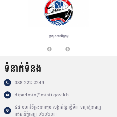
ក្រសួងឧស្សាហកម្ម វិទ្យាសាស្ត្រ បច្ចេកវិទ្យា និងនវានុវត្តន៍
ទំនាក់ទំនង
088 222 2249
dipadmin@misti.gov.kh
ព្រឹត្តិការណ៍បន្តបន្ទាប់
៤៥ មហាវិថីព្រះនរោត្តម សង្កាត់ផ្សារថ្មីទី៣ ខណ្ឌដូនពេញ
រាជធានីភ្នំពេញ ១២០២០៣