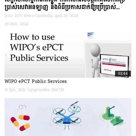
ប្រាស់សេវាអនឡាញ និងពិធីប្រកាសដាក់ឱ្យប្រើប្រាស់...
26
តុលា
ប្រភពៈ BTV News Cambodia, april 29, 2024
2022
29 មេសា, 2024
02:44
WIPO ePCT Public Services
16 វិច្ឆិកា, 2021
ចំនួនអ្នកចូលមើល :2647M