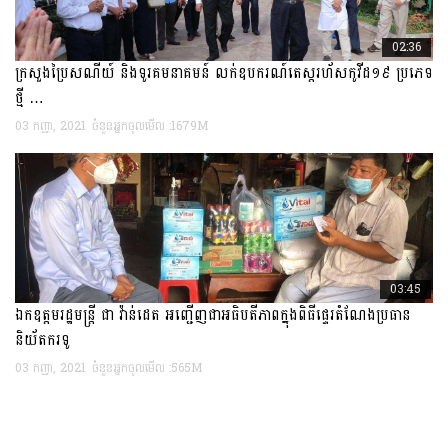
02:36
ក្រសួងប្រៃសណីយ៍ និងទូរគមនាគមន៍ លក់ឧបករណ៍តេស្តរហ័សកូវីដ១៩ ប្រភេទ
ថ្មី …
03 កញ្ញា, 2021
ចំនួនអ្នកចូលមើល :1679M
17
មីនា
2022
03:45
ឯកឧត្តមរដ្ឋមន្រ្តី ជា វ៉ាន់ដេត អញ្ជើញជាអធិបតីភាពក្នុងពិធីផ្ទេរតំណែងប្រធាន
និយ័តករទូ
03 កញ្ញា, 2021
ចំនួនអ្នកចូលមើល :565M