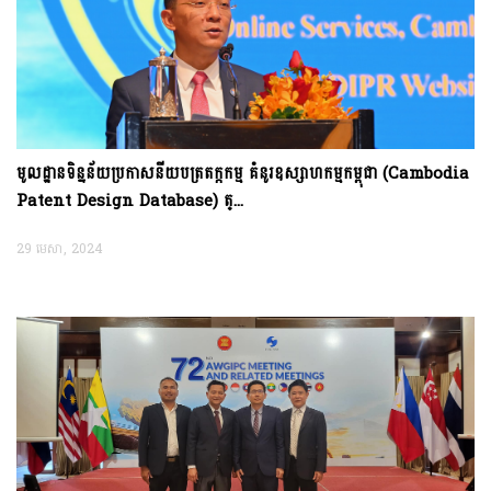
ពិភាក្សាលើការងារសហប្រតិបត្តិការកម្មសិទ្ធិបញ្ញា រវាង ក្រសួងឧស្សាហកម្ម និងសិប្បកម្ម និងអង្គភាព
កម្មសិទ្ធិបញ្ញាកូរ៉េ និងបានចុះហត្ថលេខាលើអនុស្សរណៈយោគយល់គ្នាស្តីពី ការទទួលស្គាល់
ប្រកាសនីយបត្រតក្កកម្ម កូរ៉េនៅកម្ពុជា
មូលដ្ឋានទិន្នន័យប្រកាសនីយបត្រតក្កកម្ម គំនូរឧស្សាហកម្មកម្ពុជា (Cambodia
Patent Design Database) ត្...
29 មេសា, 2024
16
សីហា
2019