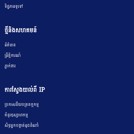
ទិដ្ឋភាពទូទៅ
ព្រឹត្តិការណ៍បន្តបន្ទាប់
ថ្មីនិងសហគមន៍
ពិធី​ចុះហត្ថលេខា​លេីអនុស្សារណ:យោគ​យល់គ្នាតាមប្រ...
ព័ត៌មាន
ពិធី​ចុះហត្ថលេខា​លេីអនុស្សារណ:យោគ​យល់គ្នាតាមប្រព័ន្ធ​Online ស្តីពីកិច្ចសហ​ប្រតិ​បត្តិការពន្លឿនការ
ព្រឹត្តិការណ៍
ផ្តល់ប្រកាសនីយបត្រតក្កកម្មនៅកម្ពុជារវាងក្រសួងឧស្សាហកម្ម វិទ្យាសាស្ត្រ បច្ចេកវិទ្យា និងនវានុវត្តន៍
ភ្នាក់ងារ
និងអង្គភាពប្រកាសនីយបត្រតក្កកម្ម ...
ការស្វែងយល់ពី IP
ប្រកាសនីយបត្រតក្តកម្ម
គំនូរឧស្សាហកម្ម
សិទ្ធអ្នកបង្កាត់ពូជដំណាំ