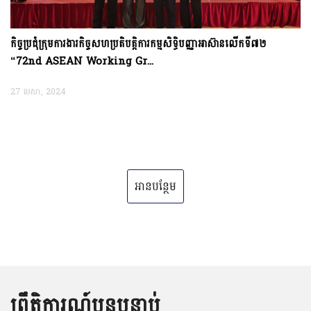
កិច្ច​ប្រជុំ​ក្រុម​ការ​ងារកិច្ចសហប្រតិបត្តិការកម្មសិទ្ធិបញ្ញាអាស៊ានលើកទី៧២
“72nd ASEAN Working Gr...
27 មេសា, 2024
អានបន្ថែម
ព្រឹត្តិការណ៍បន្តបន្ទាប់