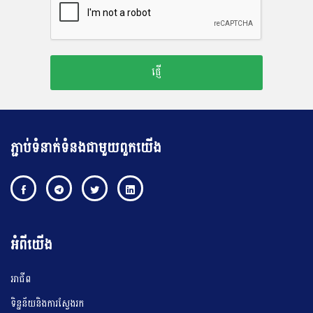
ភ្ជាប់ទំនាក់ទំនងជាមួយពួកយើង
អំពីយើង
អាជីព
ទិន្នន័យនិងការស្វែងរក