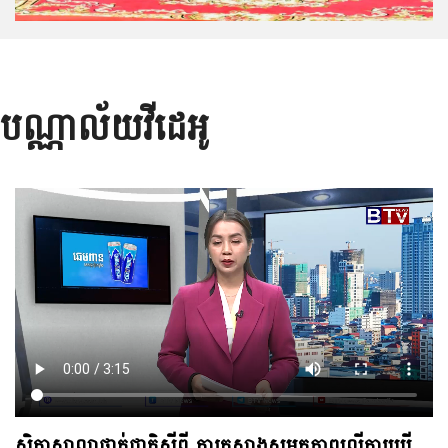
ព្រឹត្តិការណ៍បន្តបន្ទាប់
បណ្ណាល័យវីដេអូ
កិច្ច​ប្រជុំ​កម្រិតខ្ពស់លើកទី៩រវាងក្រសួង​ឧស្សាហ...
កិច្ច​ប្រជុំ​កម្រិតខ្ពស់លើកទី៩រវាងក្រសួង​ឧស្សាហកម្មនិងសិប្បកម្ម(MIH)ជាមួយ​អង្គភាព​កម្មសិទ្ធិ​​បញ្ញា
សឹង្ហបុរី​(IPOS) អមជាមួយនឹងសិក្ខាសាលា​​ស្តីពីការចុះបញ្ជីប្រកាសនីយ​បត្រ​តក្ក​កម្មសិង្ហបុរីនៅ​កម្ពុជា
ចំនួន៣លើក......
សិក្ខាសាលាថ្នាក់ជាតិស្តីពី ការកសាងសមត្ថភាពលើការប្រើ