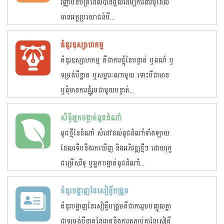
វិញ្ញាបនបត្រដែលបានផ្តល់ដើម្បីការពារម៉ូដែល
មានអត្ថប្រយោជន៍បី...
គំនូរឧស្សាហកម្ម
គំនូរឧស្សាហកម្ម គឺជាការផ្គុំនៃបន្ទាត់ ឬពណ៌ ឬ
ទម្រង់បីខ្នាត ឬសម្ភារៈណាមួយ ទោះបីជាមាន
ឬពុំមានការផ្គុំរួមជាមួយបន្ទាត់...
សិទ្ធិអ្នកបង្កាត់ពូជដំណាំ
ពូជថ្មីនៃដំណាំ សំដៅដល់ពូជដំណាំទាំងឡាយ
ដែលទើបនឹងរកឃើញ និងអភិវឌ្ឍថ្មីៗ ដោយរុក្ខ
ជម្រើសវិទូ ឬអ្នកបង្កាត់ពូជដំណាំ...
គំនូរបង្ហាញនៃសៀគ្វីបង្រួម
គំនូរបង្ហាញនៃសៀគ្វីបង្រួមគឺជាការរួមបញ្ចូលគ្នា
ជាទម្រង់បីខ្នាតនៃធាតុនិងការតភ្ជាប់គ្នានៃសៀគ្វី