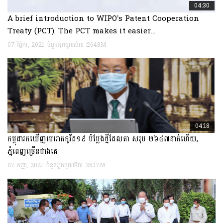
04:30
A brief introduction to WIPO’s Patent Cooperation
Treaty (PCT). The PCT makes it easier...
07 វិច្ឆិកា, 2021
ចំនួនអ្នកចូលមើល :2648M
ព្រឹត្តិការណ៍បន្តបន្ទាប់
04:18
នៅរសៀលថ្ងៃទី ១៧ ខែ វិច្ឆិកា ឆ្នាំ២០២១ តាមរយ:កិច...
កម្ពុជារកឃើញមេរោគកូវីដ១៩ បំប្លែងថ្មីដែលតា សរុប ២៦៤៧នាក់ហើយ,
ភ្នំពេញច្រើនជាងគេ
កិច្ចប្រជុំតាមប្រព័ន្ធអនឡាញ នៅទីស្តីការក្រសួង មានរៀបចំពិធីចុះហត្ថលេខារវាងក្រសួងឧស្សាហកម្ម
07 កញ្ញា, 2021
ចំនួនអ្នកចូលមើល :2637M
វិទ្យាសាស្ត្រ បច្ចេកវិទ្យា និងនវានុវត្តន៍...