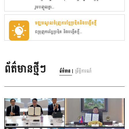
រួមបញ្ចូលគ្នា...
មជ្ឈមណ្ឌលជំរុញការច្នៃប្រឌិតនិងបង្កើតថ្មី
ជម្រុញការច្នៃប្រឌិត និងបង្កើតថ្មី...
ព័ត៌មានថ្មីៗ
|
ព័ត៌មាន
ព្រឹត្តិការណ៏