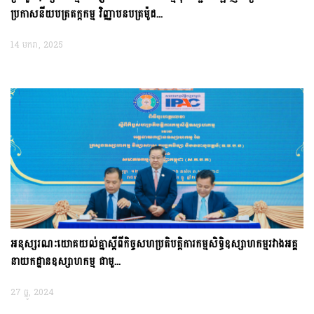
ប្រកាសនីយបត្រតក្កកម្ម វិញ្ញាបនបត្រម៉ូដ...
14 មករា, 2025
អនុស្សរណៈយោគយល់គ្នាស្តីពីកិច្ចសហប្រតិបត្តិការកម្មសិទ្ធិឧស្សាហកម្មរវាងអគ្គ
នាយកដ្ឋានឧស្សាហកម្ម ជាមួ...
27 ធ្នូ, 2024