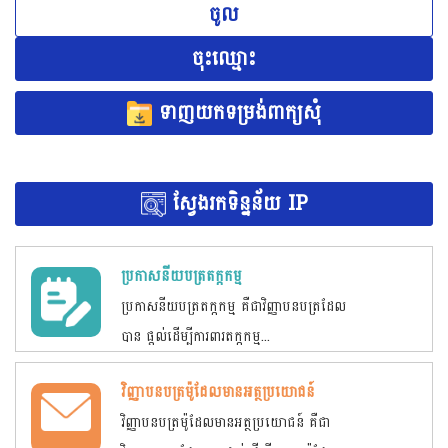
ចូល
ចុះឈ្មោះ
ទាញយកទម្រង់ពាក្យសុំ
ស្វែងរកទិន្នន័យ IP
ប្រកាសនីយបត្រតក្កកម្ម
ប្រកាសនីយបត្រតក្កកម្ម គឺជាវិញ្ញាបនបត្រដែល
បាន ផ្តល់ដើម្បីការពារតក្កកម្ម...
វិញ្ញាបនបត្រម៉ូដែលមានអត្ថប្រយោជន៍
វិញ្ញាបនបត្រម៉ូដែលមានអត្ថប្រយោជន៍ គឺជា