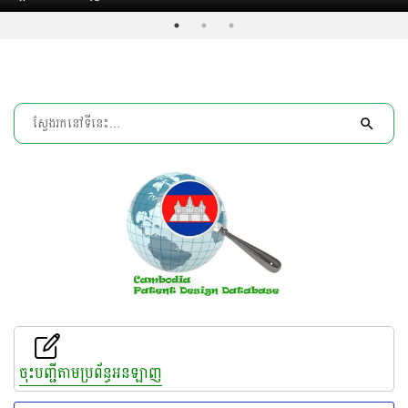
ចុះបញ្ជីតាមប្រព័ន្ធអនឡាញ