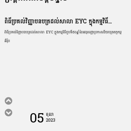
ពិធីប្រគល់វិញ្ញាបនបត្រដល់សាលា EYC ក្នុងកម្មវិធី...
ពិធីប្រគល់វិញ្ញាបនបត្រដល់សាលា EYC ក្នុងកម្មវិធីខួបទី៥០ឆ្នាំនៃអនុសញ្ញាប្រកាសនីយបត្រតក្កកម្ម
អឺរ៉ុប
05
តុលា
2023