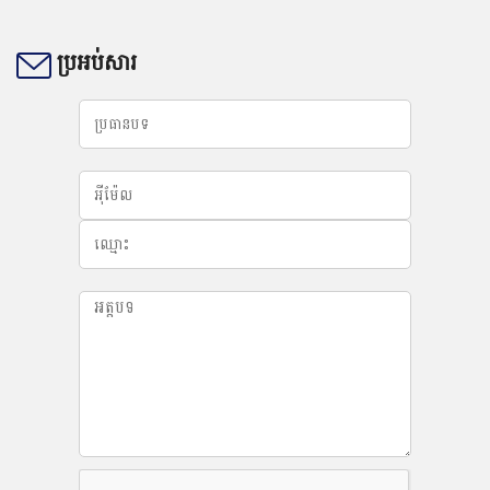
កិច្ចប្រជុំកម្រិតខ្ពស់​លើទី២ស្តីពីកិច្ចសហប្រតិប...
ប្រអប់សារ
កិច្ចប្រជុំកម្រិតខ្ពស់​លើទី២ស្តីពីកិច្ចសហប្រតិបត្តិការកម្មសិទ្ធបញ្ញាទ្វេភាគីរវាងក្រសួងឧស្សាហកម្ម
វិទ្យាសាស្ត្រ បច្ចេកវិទ្យា និងនវានុវត្តន៍ (MISTI)និងអង្គភាពកម្មសិទ្ធិ​បញ្ញារដ្ឋនៃសាធារណរដ្ឋប្រជា
មានិតចិន (CNIPA)......
22
កក្កដា
2021