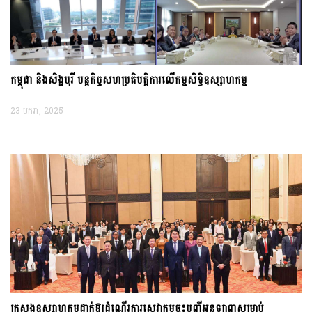
កម្ពុជា និងសិង្ហបុរី បន្តកិច្ចសហប្រតិបត្តិការលើកម្មសិទ្ធិឧស្សាហកម្ម
23 មករា, 2025
ក្រសួងឧស្សាហកម្មដាក់ឱ្យដំណើរការសេវាកម្មចុះបញ្ជីអនឡាញសម្រាប់