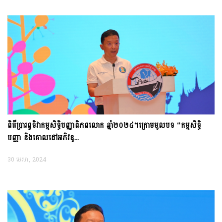
ពិធីប្រារព្វទិវាកម្មសិទ្ធិបញ្ញាពិភពលោក ឆ្នាំ២០២៤។ក្រោមមូលបទ “កម្មសិទ្ធិ
បញ្ញា និងគោលដៅអភិវឌ្...
ព្រឹត្តិការណ៍បន្តបន្ទាប់
30 មេសា, 2024
ពិភាក្សាលើការងារសហប្រតិបត្តិការកម្មសិទ្ធិបញ្ញា ...