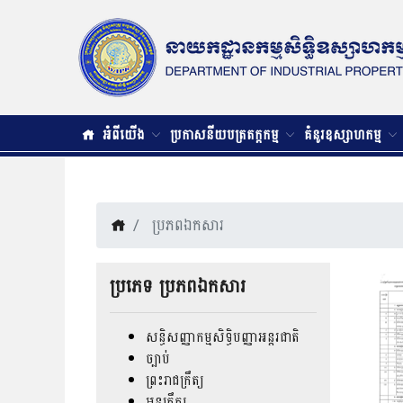
អំពីយើង
ប្រកាសនីយបត្រតក្តកម្ម
គំនូរឧស្សាហកម្ម
ប្រភពឯកសារ
ប្រភេទ ប្រភពឯកសារ
សន្ធិសញ្ញាកម្មសិទ្ធិបញ្ញាអន្តរជាតិ
ច្បាប់
ព្រះរាជក្រឹត្យ
អនុក្រឹត្យ