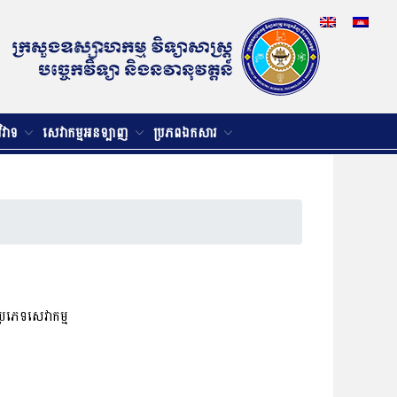
វិវាទ
សេវាកម្មអនទ្បាញ
ប្រភពឯកសារ
ប្រភេទសេវាកម្ម