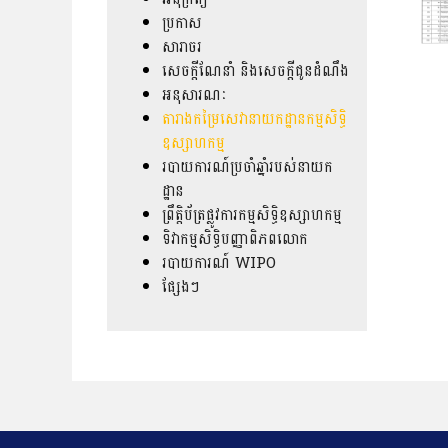
ប្រកាស
សារាចរ
សេចក្តីណែនាំ និងសេចក្តីជូនដំណឹង
អនុសារណៈ
តារាងកម្រៃសេវានាយកដ្ឋានកម្មសិទ្ធិ
ឧស្សាហកម្ម
របាយការណ៍ប្រចាំឆ្នាំរបស់នាយក
ដ្ឋាន
ព្រឹត្តិប័ត្រផ្លូវការកម្មសិទ្ធិឧស្សាហកម្ម
ទិវាកម្មសិទ្ធិបញ្ញាពិភពលោក
របាយការណ៍ WIPO
ផ្សែងៗ