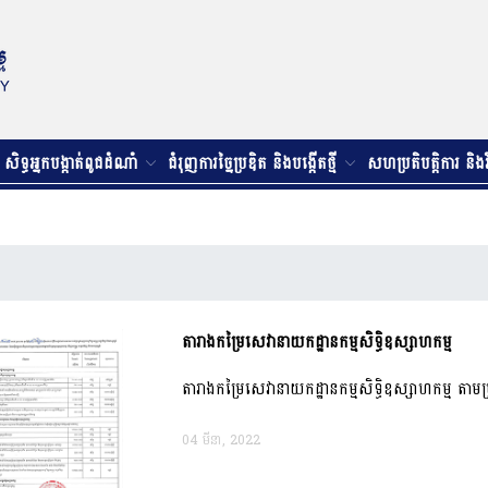
សិទ្ធអ្នកបង្កាត់ពូជដំណាំ
ជំរុញការច្នៃប្រឌិត និងបង្កើតថ្មី
សហប្រតិបត្តិការ និង
តារាងកម្រៃសេវានាយកដ្ឋានកម្មសិទ្ធិឧស្សាហកម្ម
តារាងកម្រៃសេវានាយកដ្ឋានកម្មសិទ្ធិឧស្សាហកម្ម តាម
04 មីនា, 2022