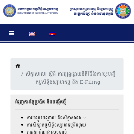
សិក្ខាសាលា ស្តីពី ការផ្សព្វផ្សាយនីតិវិធីនៃការចុះបញ្ជី
កម្មសិទ្ធិឧស្សាហកម្ម និង E-Filing
ជំរុញការច្នៃប្រឌិត និងបង្កើតថ្មី
ការបណ្តុះបណ្តាល និងសិក្ខាសាលា
ការសិក្សាកម្មសិទ្ធិឧស្សាហកម្មពីចម្ងាយ
ភ្នាក់ងារតំណាងស្របច្បាប់