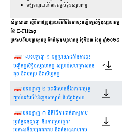
មជ្ឈមណ្ឌលព័ត៌មានកម្មសិទ្ធិឧស្សាហកម្ម
សិក្ខាសាលា ស្តីពីការផ្សព្វផ្សាយនីតិវិធីនៃការចុះបញ្ជីកម្មសិទ្ធិឧស្សាហកម្ម
និង E-Filing
ប្រកាសនីយបត្រតក្កកម្ម និងគំនូរឧស្សាហកម្ម ថ្ងៃទី២៣ ខែធ្នូ ឆ្នាំ២០២៥
“>បទបង្ហាញ-១ អត្ថប្រយោជន៍នៃការចុះ
<
បញ្ជីកម្មសិទ្ធិឧស្សាហកម្ម សម្រាប់សហគ្រាសធុន
តូច និងមធ្យម និងសិប្បកម្ម
បទបង្ហាញ-២ បទពិសោធន៏នៃការអនុវត្ត
ច្បាប់ទៅលើទំនិញខុសច្បាប់ និងក្លែងក្លាយ
បទបង្ហាញ-៣ នីតិវិធីការដាក់ពាក្យតាម
ប្រព័ន្នអនឡាញ​ និងការស្រាវជ្រាវ
ប្រកាសនីយបត្រតក្កកម្ម និងគំនូរឧសាហកម្ម