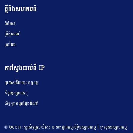
ថ្មីនិងសហគមន៍
ព័ត៌មាន
ព្រឹត្តិការណ៍
ភ្នាក់ងារ
ការស្វែងយល់ពី IP
ប្រកាសនីយបត្រតក្តកម្ម
គំនូរឧស្សាហកម្ម
សិទ្ធអ្នកបង្កាត់ពូជដំណាំ
© ២០២៣ រក្សាសិទ្ធគ្រប់យ៉ាង៖ នាយកដ្ឋានកម្មសិទ្ធិឧស្សាហកម្ម | ក្រសួងឧស្សាហកម្ម