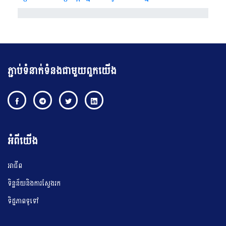
ភ្ជាប់ទំនាក់ទំនងជាមួយពួកយើង
អំពីយើង
អាជីព
ទិន្នន័យនិងការស្វែងរក
ទិដ្ឋភាពទូទៅ